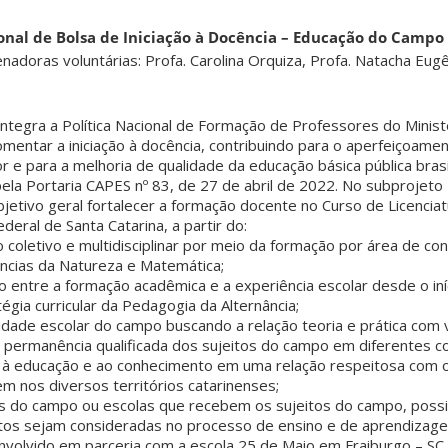
ional de Bolsa de Iniciação à Docência – Educação do Campo
enadoras voluntárias: Profa. Carolina Orquiza, Profa. Natacha Eugê
 integra a Política Nacional de Formação de Professores do Minis
omentar a iniciação à docência, contribuindo para o aperfeiçoam
 e para a melhoria de qualidade da educação básica pública brasi
la Portaria CAPES nº 83, de 27 de abril de 2022. No subprojeto
etivo geral fortalecer a formação docente no Curso de Licencia
eral de Santa Catarina, a partir do:
o coletivo e multidisciplinar por meio da formação por área de c
ências da Natureza e Matemática;
ão entre a formação acadêmica e a experiência escolar desde o in
égia curricular da Pedagogia da Alternância;
alidade escolar do campo buscando a relação teoria e prática com
e permanência qualificada dos sujeitos do campo em diferentes c
o à educação e ao conhecimento em uma relação respeitosa com 
em nos diversos territórios catarinenses;
as do campo ou escolas que recebem os sujeitos do campo, possib
itos sejam consideradas no processo de ensino e de aprendizage
envolvido em parceria com a escola 25 de Maio em Fraiburgo – SC