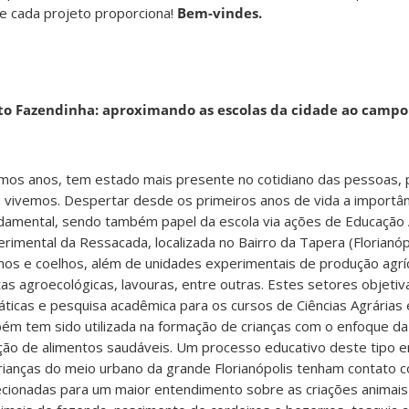
ue cada projeto proporciona!
Bem-vindes.
eto Fazendinha: aproximando as escolas da cidade ao campo
timos anos, tem estado mais presente no cotidiano das pessoas,
vivemos. Despertar desde os primeiros anos de vida a importân
damental, sendo também papel da escola via ações de Educação 
rimental da Ressacada, localizada no Bairro da Tapera (Florianópo
nos e coelhos, além de unidades experimentais de produção agrí
tas agroecológicas, lavouras, entre outras. Estes setores objeti
ticas e pesquisa acadêmica para os cursos de Ciências Agrárias 
ém tem sido utilizada na formação de crianças com o enfoque da
ão de alimentos saudáveis. Um processo educativo deste tipo 
rianças do meio urbano da grande Florianópolis tenham contato c
recionadas para um maior entendimento sobre as criações animais