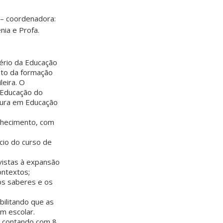
– coordenadora:
nia e Profa.
tério da Educação
ento da formação
leira. O
 Educação do
tura em Educação
onhecimento, com
ício do curso de
 vistas à expansão
ontextos;
os saberes e os
ilitando que as
m escolar.
, contando com 8