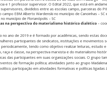
ência e 1 professor supervisor. O Edital 2022, que está em andam
 supervisores, divididos entre as escolas campo, parceiras do P
do campo EBM Alberto Wardenski no município de Canoinhas – SC 
no município de Florianópolis – SC
as na perspectiva do materialismo histórico dialético
– coo
do no ano de 2019 e é formado por acadêmicas, sendo estas doc
lheres participantes de sindicatos, instituições e movimentos so
 periodicamente, tendo como objetivo realizar leituras, estudo 
, raça e classe, na perspectiva marxista e do materialismo históric
ticas das participantes em suas organizações sociais. O grupo ta
entos de formação política; atividades junto ao grupo Madalena
político; participação em atividades formativas e políticas ligadas