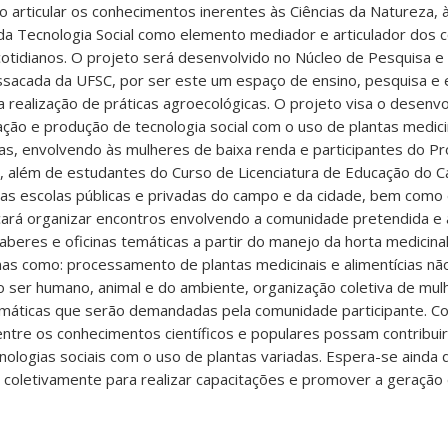
o articular os conhecimentos inerentes às Ciências da Natureza, 
da Tecnologia Social como elemento mediador e articulador dos
 cotidianos. O projeto será desenvolvido no Núcleo de Pesquisa 
sacada da UFSC, por ser este um espaço de ensino, pesquisa e 
 realização de práticas agroecológicas. O projeto visa o desenv
ação e produção de tecnologia social com o uso de plantas medicin
as, envolvendo às mulheres de baixa renda e participantes do Pr
), além de estudantes do Curso de Licenciatura de Educação do 
as escolas públicas e privadas do campo e da cidade, bem como
cará organizar encontros envolvendo a comunidade pretendida e a
aberes e oficinas temáticas a partir do manejo da horta medicina
inas como: processamento de plantas medicinais e alimentícias nã
 ser humano, animal e do ambiente, organização coletiva de mul
emáticas que serão demandadas pela comunidade participante. C
entre os conhecimentos científicos e populares possam contribui
nologias sociais com o uso de plantas variadas. Espera-se ainda
 coletivamente para realizar capacitações e promover a geração 