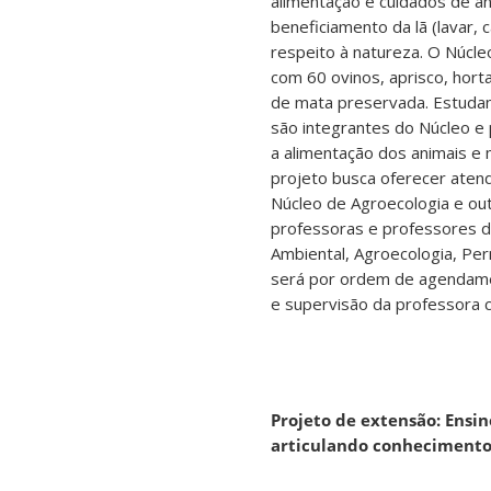
alimentação e cuidados de an
beneficiamento da lã (lavar, 
respeito à natureza. O Núcl
com 60 ovinos, aprisco, hort
de mata preservada. Estudan
são integrantes do Núcleo e 
a alimentação dos animais e 
projeto busca oferecer atend
Núcleo de Agroecologia e o
professoras e professores d
Ambiental, Agroecologia, Pe
será por ordem de agendamen
e supervisão da professora 
Projeto de extensão: Ensi
articulando conheciment