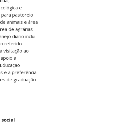
nual,
ecológica e
 para pastoreio
de animais e área
rea de agrárias
ejo diário inclui
 o referido
a visitação ao
apoio a
 Educação
s e a preferência
tes de graduação
 social