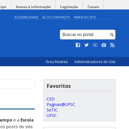
cipe
Acesso à informação
Legislação
Canais
ACESSIBILIDADE
ALTO CONTRASTE
MAPA DO SITE
Área Restrita
Administradores do Site
Favoritos
CED
Paginas@UFSC
SeTIC
UFSC
 Campo
e a
Escola
os posts do site