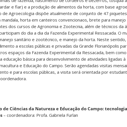
imais de fazenda, nascimento de cordeiros e bezerros, tosquia a
cardar e fiar) e a produção de alimentos da horta, com base agro
eo de Agroecologia dispõe atualmente de conjunto de 47 piquetes
a mandala, horta em canteiros convencionaos, brete para manejo 
tes dos cursos de Agronomia e Zootecnia, além de técnicos da á
participam do dia a dia da Fazenda Experimental Ressacada. O man
manejo sanitário e zootécnico, e manejo da horta. Neste sentido,
imento a escolas públicas e privadas da Grande Florianópolis par
utros espaços da Fazenda Experimental da Ressacada, bem como 
a educação básica para desenvolvimento de atividades ligadas à
rmacultura e Educação do Campo. Serão agendadas visitas mensai
to e para escolas públicas, a visita será orientada por estudan
coordenadora.
no de Ciências da Natureza e Educação do Campo: tecnologia
os
– coordenadora: Profa. Gabriela Furlan