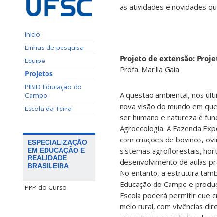
as atividades e novidades q
Início
Linhas de pesquisa
Projeto de extensão: Proj
Equipe
Profa. Marilia Gaia
Projetos
PIBID Educação do
A questão ambiental, nos úl
Campo
nova visão do mundo em que 
Escola da Terra
ser humano e natureza é fun
Agroecologia. A Fazenda Expe
com criações de bovinos, ovi
ESPECIALIZAÇÃO
sistemas agroflorestais, hor
EM EDUCAÇÃO E
REALIDADE
desenvolvimento de aulas prá
BRASILEIRA
No entanto, a estrutura tamb
Educação do Campo e produç
PPP do Curso
Escola poderá permitir que c
meio rural, com vivências di