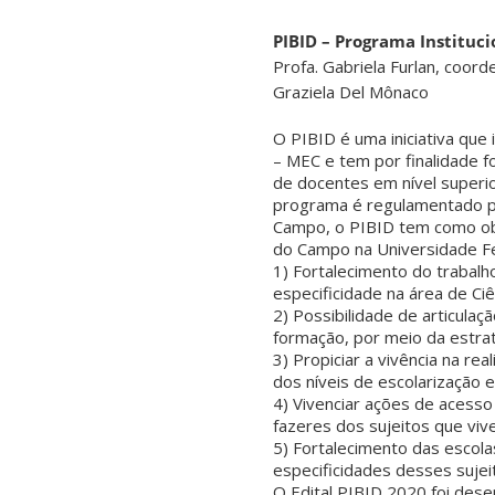
PIBID – Programa Instituc
Profa. Gabriela Furlan, coord
Graziela Del Mônaco
O PIBID é uma iniciativa que
– MEC e tem por finalidade f
de docentes em nível superior
programa é regulamentado pe
Campo, o PIBID tem como obj
do Campo na Universidade Fed
1) Fortalecimento do trabalh
especificidade na área de Ci
2) Possibilidade de articulaç
formação, por meio da estrat
3) Propiciar a vivência na re
dos níveis de escolarização 
4) Vivenciar ações de acess
fazeres dos sujeitos que viv
5) Fortalecimento das escol
especificidades desses suje
O Edital PIBID 2020 foi des