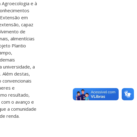
à Agroecologia e à
 conhecimentos
e Extensão em
extensão, capaz
olvimento de
ais, alimentícias
ojeto Plantio
Campo,
 demais
 universidade, a
l. Além destas,
o convencionais
heres e
omo resultado,
r com o avanço e
 que a comunidade
de renda.