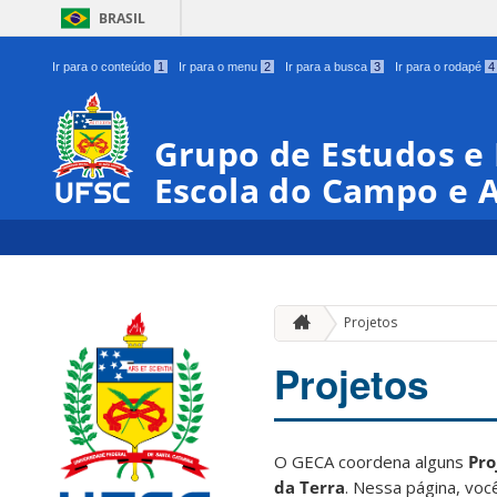
BRASIL
Ir para o conteúdo
1
Ir para o menu
2
Ir para a busca
3
Ir para o rodapé
4
Grupo de Estudos e
Escola do Campo e 
Projetos
Projetos
O GECA coordena alguns
Pro
da Terra
. Nessa página, vo