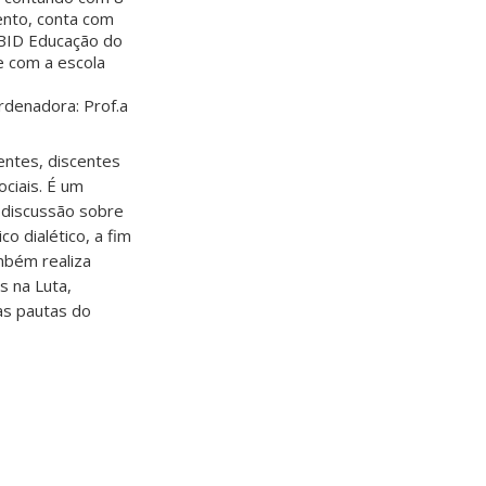
ento, conta com
IBID Educação do
e com a escola
rdenadora: Prof.a
entes, discentes
ciais. É um
e discussão sobre
o dialético, a fim
mbém realiza
s na Luta,
 às pautas do